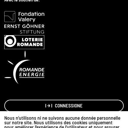
CONNESSIONE
Nous n'utilisons ni ne suivons aucune donnée personnelle
sur notre site. Nous utilisons des cookies uniquement
Made with love by
Hawaii Interactive
pour améliorer l'expérience de l'utilisateur et pour assurer
Grafica
Sylvain Debraz