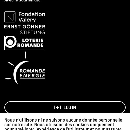
LOG IN
Nous n'utilisons ni ne suivons aucune donnée personnelle
sur notre site. Nous utilisons des cookies uniquement
Made with love by
Hawaii Interactive
pour améliorer l'expérience de l'utilisateur et pour assurer
Graphisme:
Sylvain Debraz