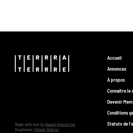
Accueil
Annonces
À propos
Connaître le 
Devenir Mem
Conditions g
Statuts de l'
Made with love by
Hawaii Interactive
Graphisme:
Sylvain Debraz