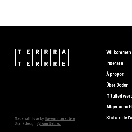
Willkommen
Inserate
À propos
Über Boden
Mitglied wer
Allgemeine 
Statuts de l'
Made with love by
Hawaii Interactive
Grafikdesign
Sylvain Debraz