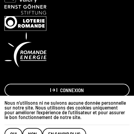
CONNEXION
Nous n'utilisons ni ne suivons aucune donnée personnelle
sur notre site. Nous utilisons des cookies uniquement
Made with love by
Hawaii Interactive
pour améliorer l'expérience de l'utilisateur et pour assurer
Graphisme:
Sylvain Debraz
le bon fonctionnement de notre site.
Terrraterrre.ch
n'est pas responsable du contenu des annonces