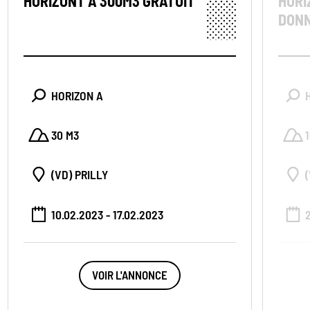
HORIZONT A 300M3 GRATUIT
HORI
DON
HORIZON A
30 M3
(VD) PRILLY
10.02.2023 - 17.02.2023
VOIR L'ANNONCE