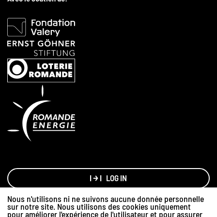
LOG IN
Nous n'utilisons ni ne suivons aucune donnée personnelle
sur notre site. Nous utilisons des cookies uniquement
Made with love by
Hawaii Interactive
pour améliorer l'expérience de l'utilisateur et pour assurer
Graphisme:
Sylvain Debraz