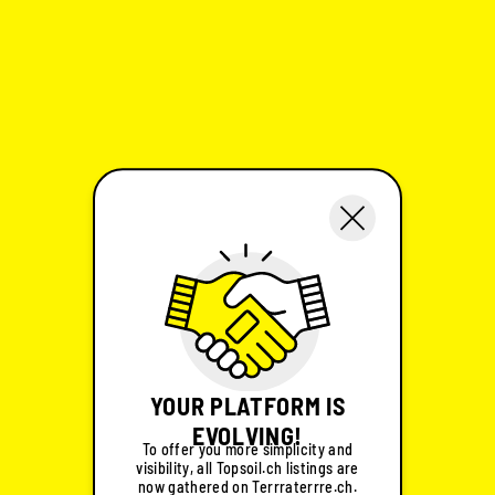
YOUR PLATFORM IS
EVOLVING!
To offer you more simplicity and
visibility, all Topsoil.ch listings are
now gathered on Terrraterrre.ch.